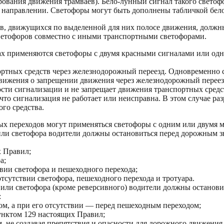
ирования движения трамваев). Бело-лунный сигнал такого свето
м направлении. Светофоры могут быть дополнены табличкой бело
в, движущихся по выделенной для них полосе движения, должны
светофоров совместно с иными транспортными светофорами.
ах применяются светофоры с двумя красными сигналами или од
ртных средств через железнодорожный переезд. Одновременно с
вижения о запрещении движения через железнодорожный переез
сти сигнализации и не запрещает движения транспортных средс
то сигнализация не работает или неисправна. В этом случае раз
го средства.
ных переходов могут применяться светофоры с одним или двум
или светофора водители должны остановиться перед дорожным 
х Правил;
а;
вии светофора и пешеходного перехода;
отсутствии светофора, пешеходного перехода и тротуара.
 или светофора (кроме реверсивного) водители должны останов
:
ом, а при его отсутствии — перед пешеходным переходом;
унктом 129 настоящих Правил;
, не создавая препятствия и опасности для дорожного движения