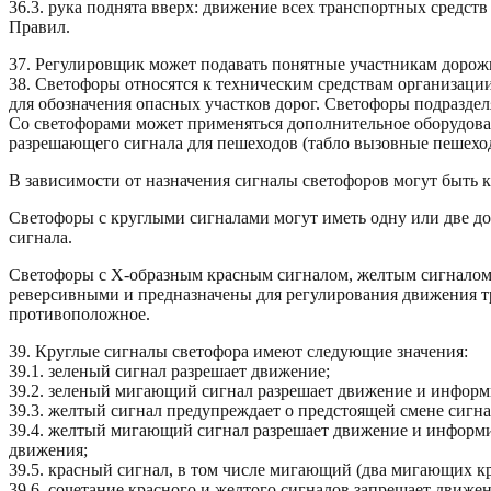
36.3. рука поднята вверх: движение всех транспортных средст
Правил.
37. Регулировщик может подавать понятные участникам дорож
38. Светофоры относятся к техническим средствам организаци
для обозначения опасных участков дорог. Светофоры подразде
Со светофорами может применяться дополнительное оборудов
разрешающего сигнала для пешеходов (табло вызовные пешеход
В зависимости от назначения сигналы светофоров могут быть кр
Светофоры с круглыми сигналами могут иметь одну или две доп
сигнала.
Светофоры с Х-образным красным сигналом, желтым сигналом в
реверсивными и предназначены для регулирования движения т
противоположное.
39. Круглые сигналы светофора имеют следующие значения:
39.1. зеленый сигнал разрешает движение;
39.2. зеленый мигающий сигнал разрешает движение и информир
39.3. желтый сигнал предупреждает о предстоящей смене сигна
39.4. желтый мигающий сигнал разрешает движение и информи
движения;
39.5. красный сигнал, в том числе мигающий (два мигающих к
39.6. сочетание красного и желтого сигналов запрещает движе