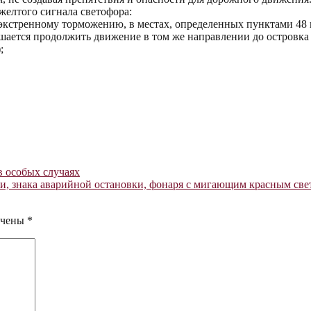
желтого сигнала светофора:
 к экстренному торможению, в местах, определенных пунктами 48
ешается продолжить движение в том же направлении до островка
;
в особых случаях
и, знака аварийной остановки, фонаря с мигающим красным све
ечены
*