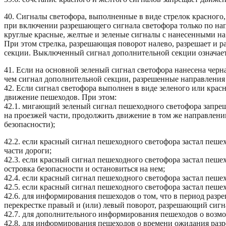
40. Сигналы светофора, выполненные в виде стрелок красного,
при включении разрешающего сигнала светофора только по нап
круглые красные, желтые и зеленые сигналы с нанесенными н
При этом стрелка, разрешающая поворот налево, разрешает и р
секции. Выключенный сигнал дополнительной секции означает
41. Если на основной зеленый сигнал светофора нанесена черн
чем сигнал дополнительной секции, разрешенные направления
42. Если сигнал светофора выполнен в виде зеленого или красн
движение пешеходов. При этом:
42.1. мигающий зеленый сигнал пешеходного светофора запрещ
на проезжей части, продолжить движение в том же направлении
безопасности);
42.2. если красный сигнал пешеходного светофора застал пешех
части дороги;
42.3. если красный сигнал пешеходного светофора застал пеше
островка безопасности и остановиться на нем;
42.4. если красный сигнал пешеходного светофора застал пеше
42.5. если красный сигнал пешеходного светофора застал пеше
42.6. для информирования пешеходов о том, что в период раз
перекрестке правый и (или) левый поворот, разрешающий сигн
42.7. для дополнительного информирования пешеходов о возмо
42.8. для информирования пешеходов о времени ожидания разре