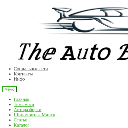
Перейти
Перейти
к
к
навигации
содержимому
Cоциальные сети
Контакты
Инфо
Меню
Главная
Техосмотр
Авторазборки
Шиномонтаж Минск
Статьи
Каталог