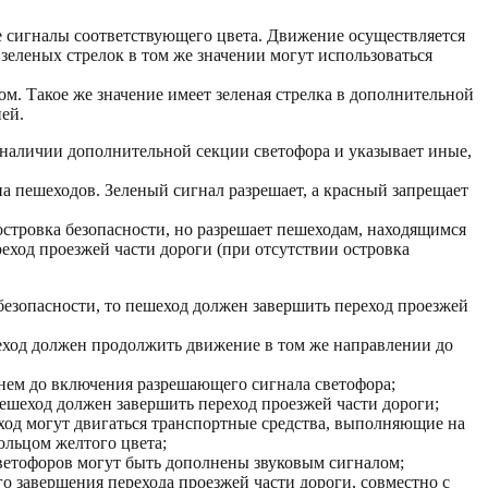
ые сигналы соответствующего цвета. Движение осуществляется
еленых стрелок в том же значении могут использоваться
м. Такое же значение имеет зеленая стрелка в дополнительной
ей.
о наличии дополнительной секции светофора и указывает иные,
 на пешеходов. Зеленый сигнал разрешает, а красный запрещает
островка безопасности, но разрешает пешеходам, находящимся
еход проезжей части дороги (при отсутствии островка
 безопасности, то пешеход должен завершить переход проезжей
ешеход должен продолжить движение в том же направлении до
а нем до включения разрешающего сигнала светофора;
пешеход должен завершить переход проезжей части дороги;
еход могут двигаться транспортные средства, выполняющие на
ольцом желтого цвета;
ветофоров могут быть дополнены звуковым сигналом;
о завершения перехода проезжей части дороги, совместно с