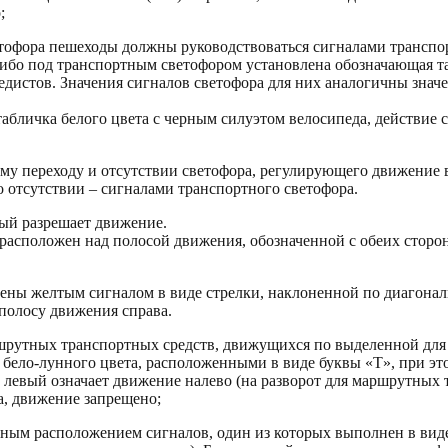
;
етофора пешеходы должны руководствоваться сигналами транспо
либо под транспортным светофором установлена обозначающая та
педистов. Значения сигналов светофора для них аналогичны зна
личка белого цвета с черным силуэтом велосипеда, действие си
му переходу и отсутствии светофора, регулирующего движение 
о отсутствии – сигналами транспортного светофора.
ный разрешает движение.
асположен над полосой движения, обозначенной с обеих сторон 
ены желтым сигналом в виде стрелки, наклоненной по диагонал
 полосу движения справа.
ршрутных транспортных средств, движущихся по выделенной для
бело-лунного цвета, расположенными в виде буквы «Т», при эт
 левый означает движение налево (на разворот для маршрутных 
а, движение запрещено;
ым расположением сигналов, один из которых выполнен в виде 