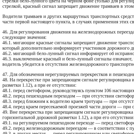
стрелки бело-лунного цвета на черном фоне (только для регул
стрелкой, красный сигнал запрещает движение трамваев в это
Водители трамваев и других маршрутных транспортных средст
части первой настоящего пункта, в случаях применения этих 
46. Для регулирования движения на железнодорожных переезд
следующие значения:
46.1. мигающие красные сигналы запрещают движение транспо
который дополнительно информирует участников дорожного д
46.2. мигающий бело-лунный сигнал информирует об исправно
46.3. выключенные красный и бело-лунный сигналы означают, ч
водитель убедится в отсутствии железнодорожного транспортно
47. Для обозначения нерегулируемых перекрестков и пешеход
48. На перекрестке при запрещающем сигнале регулировщика 
разметки 1.12), а при ее отсутствии:
48.1. перед светофором, руководствуясь пунктом 106 настоящи
48.2. перед пешеходным переходом — при отсутствии светофор
48.3. перед ближним к водителю краем тротуара — при отсутст
48.4. перед краем пересекаемой проезжей части дороги — при 
49. Вне перекрестка при запрещающем сигнале регулировщика
горизонтальной дорожной разметки 1.12), а при его отсутствии
49.1. на регулируемом пешеходном переходе — перед светофор
49.2. перед железнодорожным переездом — в соответствии с п
49.3. в других местах — перед регулировщиком или светофором