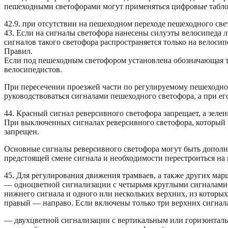
пешеходными светофорами могут применяться цифровые табло
42.9. при отсутствии на пешеходном переходе пешеходного св
43. Если на сигналы светофора нанесены силуэты велосипеда 
сигналов такого светофора распространяется только на велоси
Правил.
Если под пешеходным светофором установлена обозначающая таб
велосипедистов.
При пересечении проезжей части по регулируемому пешеходно
руководствоваться сигналами пешеходного светофора, а при ег
44. Красный сигнал реверсивного светофора запрещает, а зеле
При выключенных сигналах реверсивного светофора, который р
запрещен.
Основные сигналы реверсивного светофора могут быть дополн
предстоящей смене сигнала и необходимости перестроиться на
45. Для регулирования движения трамваев, а также других ма
— одноцветной сигнализации с четырьмя круглыми сигналами 
нижнего сигнала и одного или нескольких верхних, из которых
правый — направо. Если включены только три верхних сигнал
— двухцветной сигнализации с вертикальным или горизонтальн