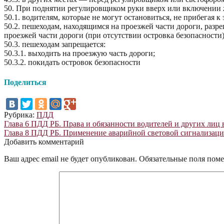
50. При поднятии регулировщиком руки вверх или включении 
50.1. водителям, которые не могут остановиться, не прибегая
50.2. пешеходам, находящимся на проезжей части дороги, разр
проезжей части дороги (при отсутствии островка безопасности)
50.3. пешеходам запрещается:
50.3.1. выходить на проезжую часть дороги;
50.3.2. покидать островок безопасности
Поделиться
Рубрика:
ПДД
Навигация
Предыдущая
Глава 6 ПДД РБ. Права и обязанности водителей и других лиц 
запись:
Следующая
Глава 8 ПДД РБ. Применение аварийной световой сигнализаци
по
запись:
Добавить комментарий
записям
Ваш адрес email не будет опубликован.
Обязательные поля пом