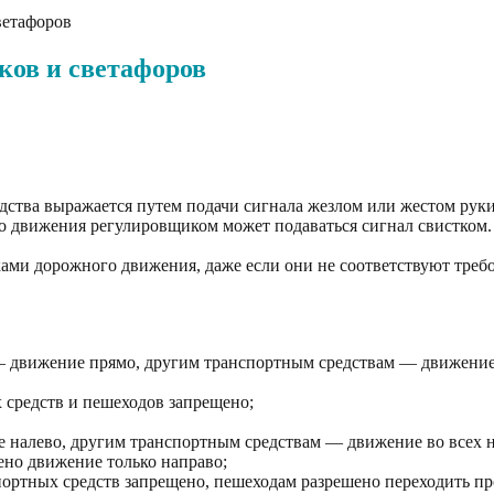
ветафоров
ков и светафоров
едства выражается путем подачи сигнала жезлом или жестом руки
 движения регулировщиком может подаваться сигнал свистком. 
ми дорожного движения, даже если они не соответствуют требо
ю — движение прямо, другим транспортным средствам — движени
х средств и пешеходов запрещено;
ие налево, другим транспортным средствам — движение во всех 
шено движение только направо;
спортных средств запрещено, пешеходам разрешено переходить п