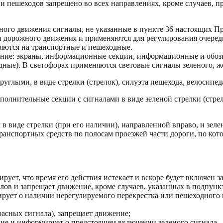
в и пешеходов запрещено во всех направлениях, кроме случаев, 
ного движения сигналы, не указанные в пункте 36 настоящих П
и дорожного движения и применяются для регулирования очеред
ляются на транспортные и пешеходные.
ание: экраны, информационные секции, информационные и обоз
ные). В светофорах применяются световые сигналы зеленого, же
углыми, в виде стрелки (стрелок), силуэта пешехода, велосипед
олнительные секции с сигналами в виде зеленой стрелки (стрел
 виде стрелки (при его наличии), направленной вправо, и зеле
ранспортных средств по полосам проезжей части дороги, по кот
ует, что время его действия истекает и вскоре будет включен 
лов и запрещает движение, кроме случаев, указанных в подпункт
рует о наличии нерегулируемого перекрестка или пешеходного 
расных сигнала), запрещает движение;
ние и информирует о предстоящем включении зеленого сигнала.