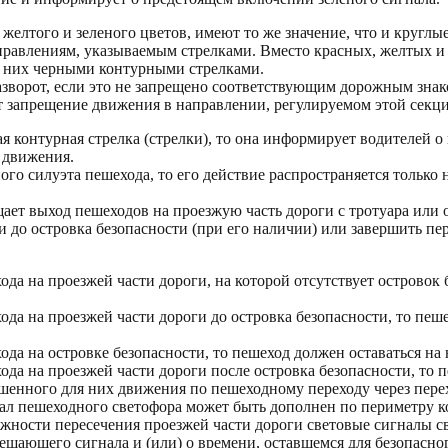
 желтого и зеленого цветов, имеют то же значение, что и кругл
равлениям, указываемым стрелками. Вместо красных, желтых и з
а них черными контурными стрелками.
азворот, если это не запрещено соответствующим дорожным знако
 запрещение движения в направлении, регулируемом этой секци
ая контурная стрелка (стрелки), то она информирует водителей 
 движения.
ого силуэта пешехода, то его действие распространяется только
ает выход пешеходов на проезжую часть дороги с тротуара или 
 до островка безопасности (при его наличии) или завершить пер
ода на проезжей части дороги, на которой отсутствует островок
хода на проезжей части дороги до островка безопасности, то п
хода на островке безопасности, то пешеход должен оставаться н
хода на проезжей части дороги после островка безопасности, то 
решенного для них движения по пешеходному переходу через пер
ал пешеходного светофора может быть дополнен по периметру к
жности пересечения проезжей части дороги световые сигналы с
шающего сигнала и (или) о времени, оставшемся для безопасног