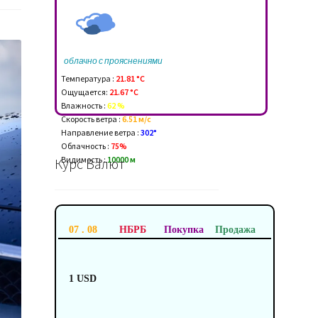
облачно с прояснениями
Температура :
21.81 °C
Ощущается:
21.67 °C
Влажность :
62 %
Скорость ветра :
6.51 м/c
Направление ветра :
302°
Облачность :
75%
Видимость :
10000 м
Курс Валют
07 . 08
НБРБ
Покупка
Продажа
1 USD