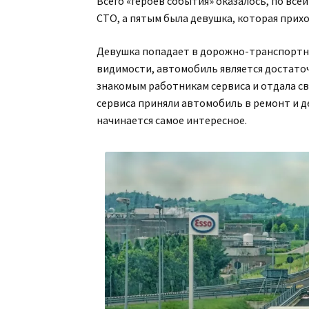
Всего «героев события» оказалось, по все
СТО, а пятым была девушка, которая прих
Девушка попадает в дорожно-транспортно
видимости, автомобиль является достато
знакомым работникам сервиса и отдала с
сервиса приняли автомобиль в ремонт и д
начинается самое интересное.