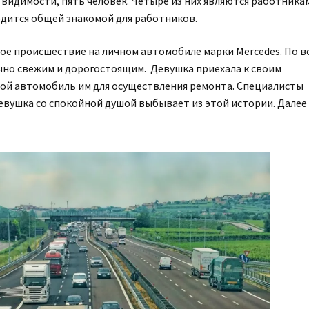
й видимости, пять человек. Четыре из них являются работника
одится общей знакомой для работников.
е происшествие на личном автомобиле марки Mercedes. По в
чно свежим и дорогостоящим. Девушка приехала к своим
вой автомобиль им для осуществления ремонта. Специалисты
евушка со спокойной душой выбывает из этой истории. Далее