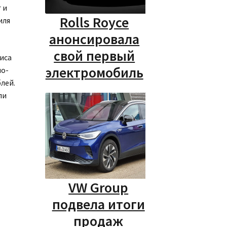
 и
Rolls Royce
иля
анонсировала
свой первый
иса
электромобиль
но-
лей.
ли
VW Group
подвела итоги
продаж