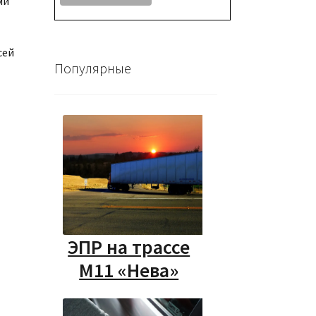
ми
сей
Популярные
ЭПР на трассе
М11 «Нева»