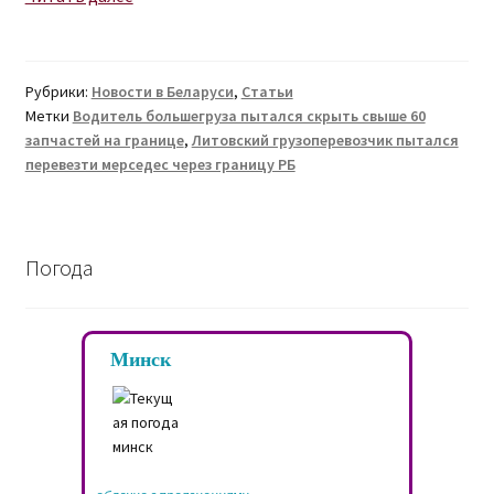
большегруза
спрятал
авто
Рубрики:
Новости в Беларуси
,
Статьи
среди
Метки
Водитель большегруза пытался скрыть свыше 60
запчастей
запчастей на границе
,
Литовский грузоперевозчик пытался
перевезти мерседес через границу РБ
Погода
Минск