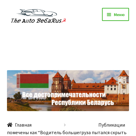
Перейти
Перейти
Меню
к
к
навигации
содержимому
Главная
Техосмотр
Авторазборки
Шиномонтаж Минск
Статьи
Каталог
Главная
Публикации
помечены как “Водитель большегруза пытался скрыть