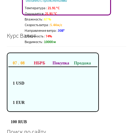
облачно с прояснениями
Температура :
21.91 °C
Ощущается:
21.91 °C
Влажность :
67 %
Скорость ветра :
5.44 м/c
Направление ветра :
308°
Курс Валют
Облачность :
74%
Видимость :
10000 м
07 . 08
НБРБ
Покупка
Продажа
1 USD
1 EUR
100 RUB
Поиск по сайту