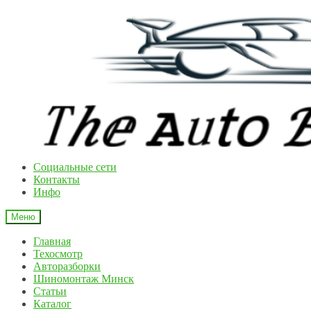
Перейти
Перейти
к
к
навигации
содержимому
Cоциальные сети
Контакты
Инфо
Меню
Главная
Техосмотр
Авторазборки
Шиномонтаж Минск
Статьи
Каталог