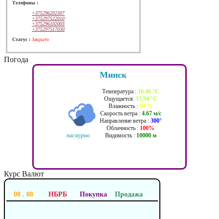
Телефоны :
+375296202307
+375297522010
+375296102003
+375297517030
Cтатус :
Закрыто
Погода
Минск
Температура :
16.46 °C
Ощущается:
15.94 °C
Влажность :
68 %
Скорость ветра :
4.67 м/c
Направление ветра :
300°
Облачность :
100%
пасмурно
Видимость :
10000 м
Курс Валют
08 . 08
НБРБ
Покупка
Продажа