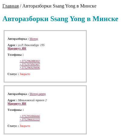
Главная
/
Авторазборки Ssang Yong в Минске
Авторазборки Ssang Yong в Минске
Авторазборка :
Мотор
Адрес :
ул.Р.Люксембург 195
Маршрут ЯН
Телефоны :
+375296388302
+375297095907
+375296929006
Cтатус :
Закрыто
Авторазборка :
Мотор-центр
Адрес :
Меньковский тракт 2
Маршрут ЯН
Телефоны :
+375295006666
+375296632222
Cтатус :
Закрыто