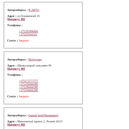
Авторазборка :
Ф-АВТО
Адрес :
ул.Основателей 35
Маршрут ЯН
Телефоны :
+375292096666
+375291641111
Cтатус :
Закрыто
Авторазборка :
Моторлэнд
Адрес :
Щомыслицкий сельсовет 99
Маршрут ЯН
Телефоны :
+375172777777
+375256666385
+375296666385
+375336666385
Cтатус :
Закрыто
Авторазборка :
General Inter(Малиновка)
Адрес :
Меньковский тракт 2, Роллет 43/21
Маршрут ЯН