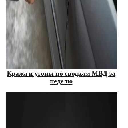
Кража и угоны по сводкам МВД за
неделю