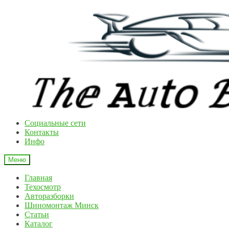
Перейти
Перейти
к
к
навигации
содержимому
Cоциальные сети
Контакты
Инфо
Меню
Главная
Техосмотр
Авторазборки
Шиномонтаж Минск
Статьи
Каталог