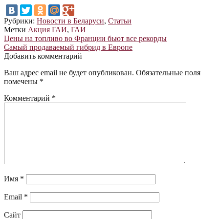
Рубрики:
Новости в Беларуси
,
Статьи
Метки
Акция ГАИ
,
ГАИ
Навигация
Предыдущая
Цены на топливо во Франции бьют все рекорды
запись:
Следующая
Самый продаваемый гибрид в Европе
по
запись:
Добавить комментарий
записям
Ваш адрес email не будет опубликован.
Обязательные поля
помечены
*
Комментарий
*
Имя
*
Email
*
Сайт