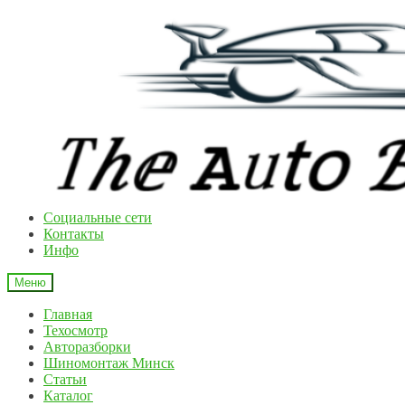
Перейти
Перейти
к
к
навигации
содержимому
Cоциальные сети
Контакты
Инфо
Меню
Главная
Техосмотр
Авторазборки
Шиномонтаж Минск
Статьи
Каталог