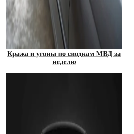
Кража и угоны по сводкам МВД за
неделю