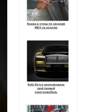
Кража и угоны по сводкам
МВД за неделю
Rolls Royce анонсировала
свой первый
электромобиль