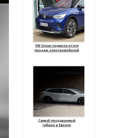
VW Group подвела итоги
продаж электромобилей
Самый продаваемый
гибрид в Европе