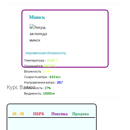
Минск
переменная облачность
Температура :
18.86 °C
Ощущается:
18.19 °C
Влажность :
53 %
Скорость ветра :
4.62 м/c
Направление ветра :
281°
Курс Валют
Облачность :
27%
Видимость :
10000 м
08 . 08
НБРБ
Покупка
Продажа