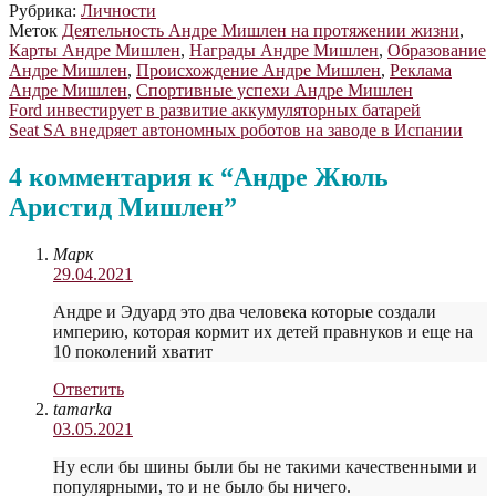
Рубрика:
Личности
Меток
Деятельность Андре Мишлен на протяжении жизни
,
Карты Андре Мишлен
,
Награды Андре Мишлен
,
Образование
Андре Мишлен
,
Происхождение Андре Мишлен
,
Реклама
Андре Мишлен
,
Спортивные успехи Андре Мишлен
Навигация
Предыдущая
Ford инвестирует в развитие аккумуляторных батарей
запись:
Следующая
Seat SA внедряет автономных роботов на заводе в Испании
по
запись:
записям
4 комментария к “
Андре Жюль
Аристид Мишлен
”
Марк
29.04.2021
Андре и Эдуард это два человека которые создали
империю, которая кормит их детей правнуков и еще на
10 поколений хватит
Ответить
tamarka
03.05.2021
Ну если бы шины были бы не такими качественными и
популярными, то и не было бы ничего.