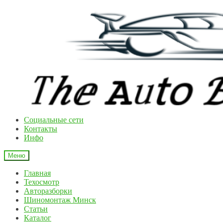
Перейти
Перейти
к
к
навигации
содержимому
Cоциальные сети
Контакты
Инфо
Меню
Главная
Техосмотр
Авторазборки
Шиномонтаж Минск
Статьи
Каталог