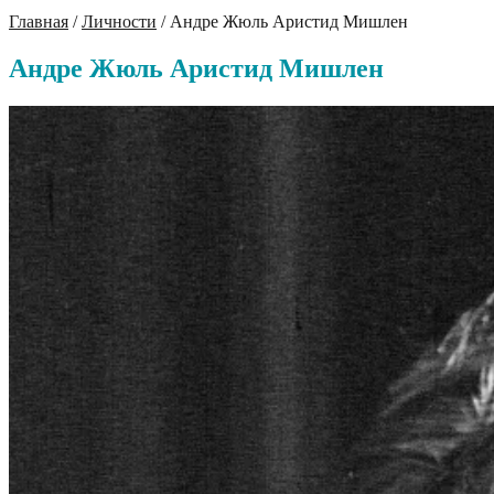
Главная
/
Личности
/
Андре Жюль Аристид Мишлен
Андре Жюль Аристид Мишлен