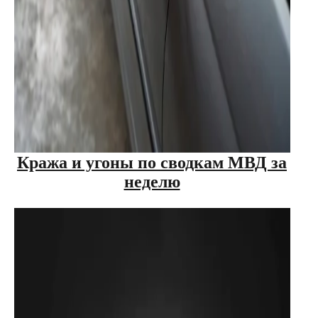
Кража и угоны по сводкам МВД за
неделю