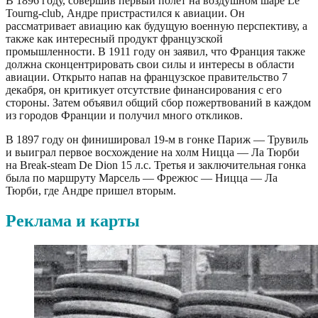
В 1896 году, совершив первый полет на воздушном шаре Le
Tourng-club, Андре пристрастился к авиации. Он
рассматривает авиацию как будущую военную перспективу, а
также как интересный продукт французской
промышленности. В 1911 году он заявил, что Франция также
должна сконцентрировать свои силы и интересы в области
авиации. Открыто напав на французское правительство 7
декабря, он критикует отсутствие финансирования с его
стороны. Затем объявил общий сбор пожертвований в каждом
из городов Франции и получил много откликов.
В 1897 году он финишировал 19-м в гонке Париж — Трувиль
и выиграл первое восхождение на холм Ницца — Ла Тюрби
на Break-steam De Dion 15 л.с. Третья и заключительная гонка
была по маршруту Марсель — Фрежюс — Ницца — Ла
Тюрби, где Андре пришел вторым.
Реклама и карты