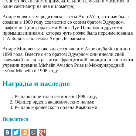
(туристические достопримечательности, маяки в масштабе в
один сантиметр на два километра).
Андре является учредителем газеты Auto-Vélo, которая была
создана в 1900 году совместно со своим братом Эдуардом,
графом де Дион, братьями Рено, Луи Панаром и другими
промышленниками, которая чуть позже была переименована в
L’Auto возглавляемой Анри Дегранжем.
Андре Мишлен также является членом Аэроклуба Франции с
1898 года. Вместе с его братом Эдуардом они внесли свой
значимый вклад в развитие французской авиации, в частности
учредив премию Michelin Aviation Prize и Международный
кубок Michelin в 1908 году.
Награды и наследие
Рыцарь почетного легиона в 1898 году;
Офицер ордена академических пальм;
Рыцарь королевского ордена Камбоджи;
Поделиться