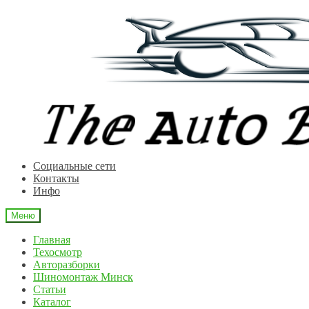
Перейти
Перейти
к
к
навигации
содержимому
Cоциальные сети
Контакты
Инфо
Меню
Главная
Техосмотр
Авторазборки
Шиномонтаж Минск
Статьи
Каталог