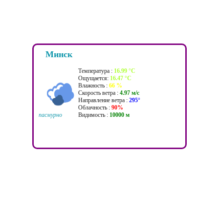
Минск
Температура :
16.99 °C
Ощущается:
16.47 °C
Влажность :
66 %
Скорость ветра :
4.97 м/c
Направление ветра :
295°
Облачность :
90%
пасмурно
Видимость :
10000 м