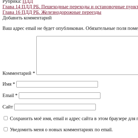
Рубрика:
ПДД
Навигация
Предыдущая
Глава 14 ПДД РБ. Пешеходные переходы и остановочные пунк
запись:
Следующая
Глава 16 ПДД РБ. Железнодорожные переезды
по
запись:
Добавить комментарий
записям
Ваш адрес email не будет опубликован.
Обязательные поля пом
Комментарий
*
Имя
*
Email
*
Сайт
Сохранить моё имя, email и адрес сайта в этом браузере д
Уведомить меня о новых комментариях по email.