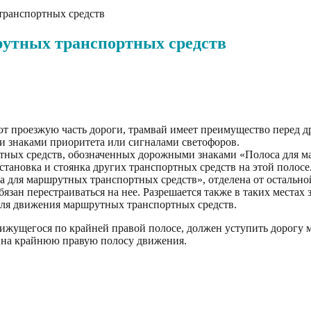
транспортных средств
утных транспортных средств
ают проезжую часть дороги, трамвай имеет преимущество перед 
ми знаками приоритета или сигналами светофоров.
ртных средств, обозначенных дорожными знаками «Полоса для м
тановка и стоянка других транспортных средств на этой полосе
а для маршрутных транспортных средств», отделена от остальн
язан перестраиваться на нее. Разрешается также в таких местах 
я для движения маршрутных транспортных средств.
движущегося по крайней правой полосе, должен уступить дорог
и на крайнюю правую полосу движения.