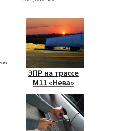
угих
ЭПР на трассе
М11 «Нева»