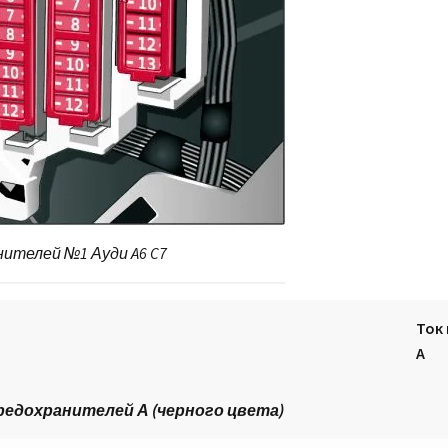
нителей №1 Ауди A6 C7
Ток 
А
едохранителей А (черного цвета)