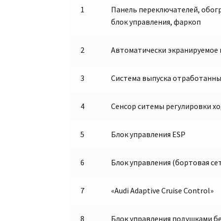
1
Панель переключателей, обогр
блок управления, фаркоп
2
Автоматически экранируемое в
3
Система выпуска отработанны
4
Сенсор ситемы регулировки хо
5
Блок управления ESP
6
Блок управления (бортовая се
7
«Audi Adaptive Cruise Control»
8
Блок управления подушками бе