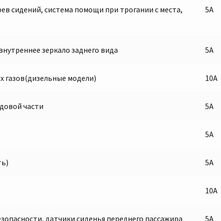
ев сидений, система помощи при трогании с места,
5A
нутреннее зеркало заднего вида
5A
х газов(дизельные модели)
10А
довой части
5А
5А
ть)
5А
10А
зопасности, датчики сиденья переднего пассажира
5А