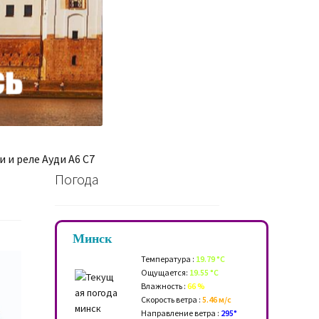
 и реле Ауди A6 C7
Погода
Минск
Температура :
19.79 °C
Ощущается:
19.55 °C
Влажность :
66 %
Скорость ветра :
5.46 м/c
Направление ветра :
295°