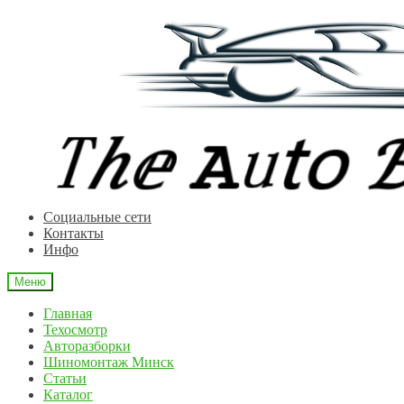
Перейти
Перейти
к
к
навигации
содержимому
Cоциальные сети
Контакты
Инфо
Меню
Главная
Техосмотр
Авторазборки
Шиномонтаж Минск
Статьи
Каталог