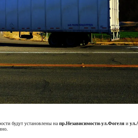
орости будут установлены на
пр.Независимости-ул.Фогеля
и
ул.
нно.