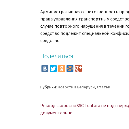
Административная ответственность преду
права управления транспортным средством
случае повторного нарушения в течении г
средство подлежит специальной конфиска
средство.
Поделиться
Рубрики:
Новости в Беларуси
,
Статьи
Навигация
Предыдущая
Рекорд скорости SSC Tuatara не подтверж
запись:
документально
по