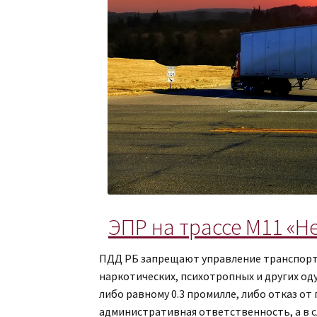
ЭПР на трассе М11 «Н
ПДД РБ запрещают управление транспорто
наркотических, психотропных и других од
либо равному 0.3 промилле, либо отказ о
административная ответственность, а в с