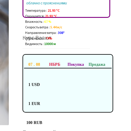
облачно с прояснениями
Температура :
21.93 °C
Ощущается:
21.93 °C
Влажность :
67 %
Скорость ветра :
5.44 м/c
Направление ветра :
308°
Курс Валют
Облачность :
74%
Видимость :
10000 м
07 . 08
НБРБ
Покупка
Продажа
1 USD
1 EUR
100 RUB