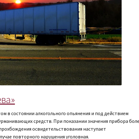
ева»
м в состоянии алкогольного опьянения и под действием
урманивающих средств. При показании значения прибора бол
т прохбождения освидетельствования наступает
лучае повторного нарушения уголовная.