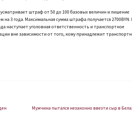
сматривает штраф от 50 до 100 базовых величин и лишение
 на 3 года. Максимальная сумма штрафа получается 2700BYN. 
ода наступает уголовная ответственность и транспортное
ции вне зависимости от того, кому принадлежит транспортн
Следующая
ден
Мужчина пытался незаконно ввезти сыр в Бела
запись: