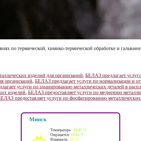
иях по термической, химико-термической обработке и гальвани
таллических изделий для организаций
,
БЕЛАЗ предлагает услуги
ля организаций
,
БЕЛАЗ предлагает услуги по нормализации и от
лагает услуги по цианированию металлических деталей в распл
ких изделий
,
БЕЛАЗ предоставляет услуги по меднению металли
БЕЛАЗ предоставляет услуги по фосфатированию металлических
Минск
Температура :
19.45 °C
Ощущается:
19.02 °C
Влажность :
60 %