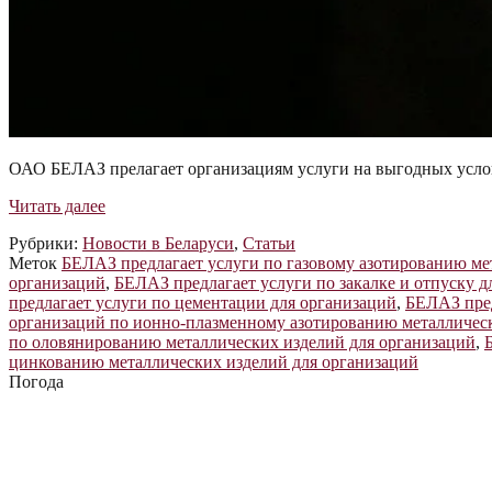
ОАО БЕЛАЗ прелагает организациям услуги на выгодных услов
БЕЛАЗ
Читать далее
предлагает
Рубрики:
Новости в Беларуси
,
Статьи
организациям
Меток
БЕЛАЗ предлагает услуги по газовому азотированию ме
услуги
организаций
,
БЕЛАЗ предлагает услуги по закалке и отпуску д
на
предлагает услуги по цементации для организаций
,
БЕЛАЗ пред
выгодных
организаций по ионно-плазменному азотированию металличес
условиях
по оловянированию металлических изделий для организаций
,
цинкованию металлических изделий для организаций
Погода