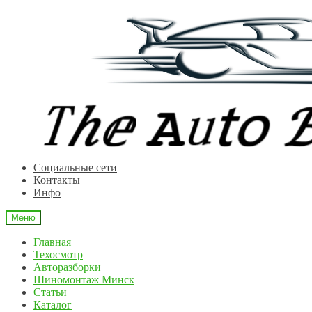
Перейти
Перейти
к
к
навигации
содержимому
Cоциальные сети
Контакты
Инфо
Меню
Главная
Техосмотр
Авторазборки
Шиномонтаж Минск
Статьи
Каталог