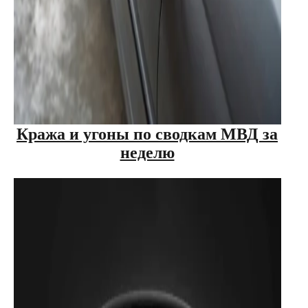
Кража и угоны по сводкам МВД за
неделю