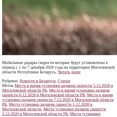
Мобильные радары скорости которые будут установлены в
период с 1 по 7 декабря 2020 года на территории Могилевской
Мобильные
области Республики Беларусь.
Читать далее
радары
Рубрики:
Новости в Беларуси
,
Статьи
в
Меток
Места и время установки радаров скорости 5.12.2020 в
Могилевской
Могилевской области РБ
,
Места и время установки радаров
области
скорости 6.12.2020 в Могилевской области РБ
,
Места и время
РБ
установки радаров скорости 7.12.2020 в Могилевской области
РБ
,
Места установки радаров скорости 1.12.2020 в
Могилевской области
,
Места установки радаров скорости
2.12.2020 в Могилевской области РБ
,
Места установки