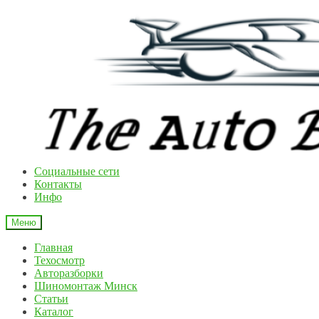
Перейти
Перейти
к
к
навигации
содержимому
Cоциальные сети
Контакты
Инфо
Меню
Главная
Техосмотр
Авторазборки
Шиномонтаж Минск
Статьи
Каталог