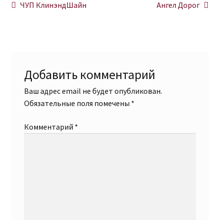
Навигация
Предыдущая
Следующая
ЧУП КлинэндШайн
Ангел Дорог
запись:
запись:
по
записям
Добавить комментарий
Ваш адрес email не будет опубликован.
Обязательные поля помечены
*
Комментарий
*