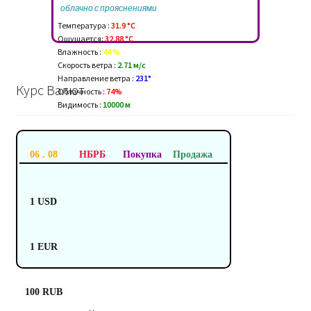
облачно с прояснениями
Температура :
31.9 °C
Ощущается:
32.88 °C
Влажность :
44 %
Скорость ветра :
2.71 м/c
Направление ветра :
231°
Курс Валют
Облачность :
74%
Видимость :
10000 м
06 . 08
НБРБ
Покупка
Продажа
1 USD
1 EUR
100 RUB