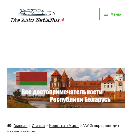
Перейти
Перейти
Меню
к
к
навигации
содержимому
Главная
Техосмотр
Авторазборки
Шиномонтаж Минск
Статьи
Каталог
Главная
Статьи
Новости в Мире
VW Group проводит