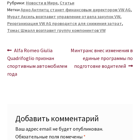
Рубрики:
Новости в Мире
,
Статьи
Метки
Арно Антлитц станет финансовым директором VW AG
,
Мурат Аксель возглавит управление отдела закупок VW
,
Реорганизация VW AG проводится для снижения затрат
,
Томас Шмалл возглавит группу компонентов VW
Навигация
Предыдущая
Следующая
Alfa Romeo Giulia
Минтранс внес изменения в
запись:
запись:
Quadrifoglio признан
единые программы по
по
спортивным автомобилем
подготовке водителей
записям
года
Добавить комментарий
Ваш адрес email не будет опубликован.
Обязательные поля помечены
*