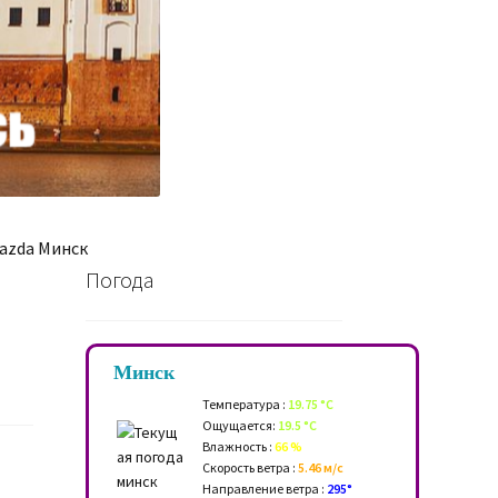
azda Минск
Погода
Минск
Температура :
19.75 °C
Ощущается:
19.5 °C
Влажность :
66 %
Скорость ветра :
5.46 м/c
Направление ветра :
295°