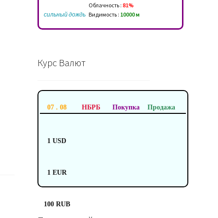
Облачность :
81%
сильный дождь
Видимость :
10000 м
Курс Валют
07 . 08
НБРБ
Покупка
Продажа
1 USD
1 EUR
a
100 RUB