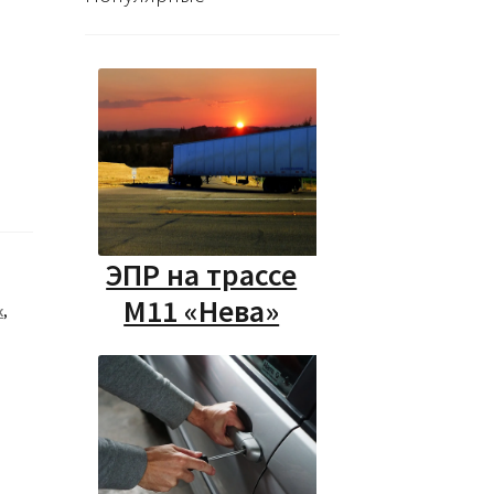
ЭПР на трассе
М11 «Нева»
к
,