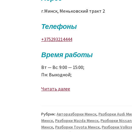
г.Минск, Меньковский тракт 2
Телефоны
+375293214444
Время работы
Вт — Вс: 9:00 — 15:00;
Пн: Выходной;
Торговые
Читать далее
точки
Ф-
авто
Рубрик:
Авторазборки Минск
,
Разборки Audi Ми
(Малиновка)
Минск
,
Разборки Mazda Минск
,
Разборки Nissan
Минск
,
Разборки Toyota Минск
,
Разборки Volks