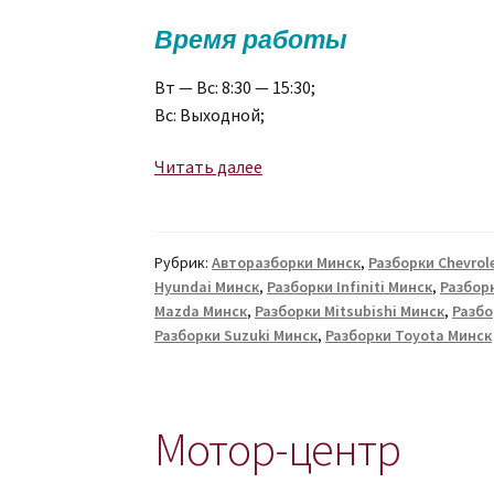
Время работы
Вт — Вс: 8:30 — 15:30;
Вс: Выходной;
General
Читать далее
Inter
Рубрик:
Авторазборки Минск
,
Разборки Chevrol
Hyundai Минск
,
Разборки Infiniti Минск
,
Разбор
Mazda Минск
,
Разборки Mitsubishi Минск
,
Разбо
Разборки Suzuki Минск
,
Разборки Toyota Минск
Мотор-центр