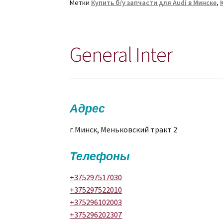
Метки
Купить б/у запчасти для Audi в Минске
,
General Inter
Адрес
г.Минск, Меньковский тракт 2
Телефоны
+375297517030
+375297522010
+375296102003
+375296202307