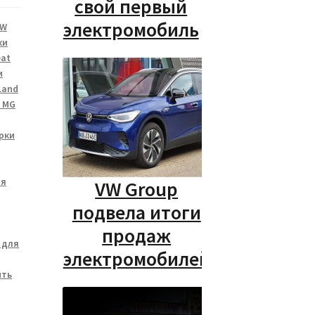
свой первый
электромобиль
MW
ки
eat
и
Land
 MG
рки
ля
VW Group
подвела итоги
продаж
 для
электромобилей
ить