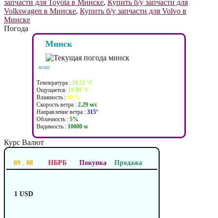
запчасти для Toyota в Минске
,
Купить б/у запчасти для
Volkswagen в Минске
,
Купить б/у запчасти для Volvo в
Минске
Погода
Минск
ясно
Температура :
19.52 °C
Ощущается:
19.09 °C
Влажность :
60 %
Скорость ветра :
2.29 м/c
Направление ветра :
315°
Облачность :
5%
Видимость :
10000 м
Курс Валют
09 . 08
НБРБ
Покупка
Продажа
1 USD