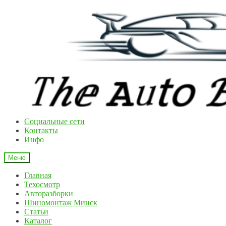
Перейти
Перейти
к
к
навигации
содержимому
Cоциальные сети
Контакты
Инфо
Меню
Главная
Техосмотр
Авторазборки
Шиномонтаж Минск
Статьи
Каталог