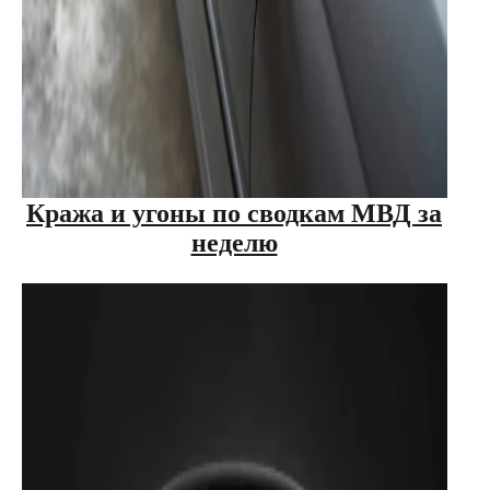
Кража и угоны по сводкам МВД за
неделю