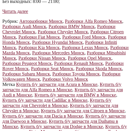
Без выходных: 8:00 — 21:00;
Автостронг-
Читать далее
М
Рубрик:
Авторазборки Минск
,
Разборки Alfa Romeo Минск
,
Разборки Audi Минск
,
Разборки BMW Минск
,
Разборки
Chevrolet Минск
,
Разборки Chrysler Минск
,
Разборки Citroen
Минск
,
Разборки Fiat Минск
,
Разборки Ford Минск
,
Разборки
Honda Минск
,
Разборки Hyundai Минск
,
Разборки Infiniti
Минск
,
Разборки Kia Минск
,
Разборки Lexus Минск
,
Разборки
Mazda Минск
,
Разборки Mercedes Минск
,
Разборки Mitsubishi
Минск
,
Разборки Nissan Минск
,
Разборки Opel Минск
,
Разборки Peugeot Минск
,
Разборки Renault Минск
,
Разборки
Rover Минск
,
Разборки Seat Минск
,
Разборки Skoda Минск
,
Разборки Subaru Минск
,
Разборки Toyota Минск
,
Разборки
Volkswagen Минск
,
Разборки Volvo Минск
Метка
Купить б/у запчасти для Acura в Минске
,
Купить б/у
запчасти для Alfa Romeo в Минске
,
Купить б/у запчасти для
Audi в Минске
,
Купить б/у запчасти для BMW в Минске
,
Купить б/у запчасти для Cadillac в Минске
,
Купить б/у
запчасти для Chevrolet в Минске
,
Купить б/у запчасти для
Chrysler в Минске
,
Купить б/у запчасти для Citroen в Минске
,
Купить б/у запчасти для Dacia в Минске
,
Купить б/у запчасти
для Daewoo в Минске
,
Купить б/у запчасти для Daihatsu в
Минске
,
Купить б/у запчасти для Dodge в Минске
,
Купить б/у