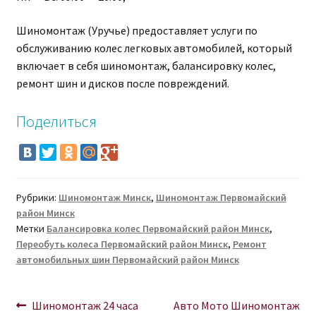
Шиномонтаж (Уручье) предоставляет услуги по
обслуживанию колес легковых автомобилей, который
включает в себя шиномонтаж, балансировку колес,
ремонт шин и дисков после повреждений.
Поделиться
Рубрики:
Шиномонтаж Минск
,
Шиномонтаж Первомайский
район Минск
Метки
Балансировка колес Первомайский район Минск
,
Переобуть колеса Первомайский район Минск
,
Ремонт
автомобильных шин Первомайский район Минск
Навигация
Предыдущая
Следующая
Шиномонтаж 24 часа
Авто Мото Шиномонтаж