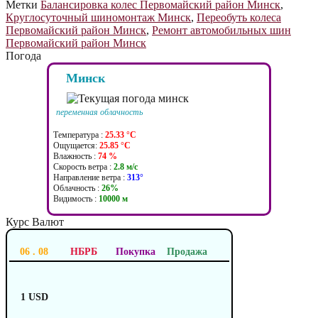
Метки
Балансировка колес Первомайский район Минск
,
Круглосуточный шиномонтаж Минск
,
Переобуть колеса
Первомайский район Минск
,
Ремонт автомобильных шин
Первомайский район Минск
Погода
Минск
переменная облачность
Температура :
25.33 °C
Ощущается:
25.85 °C
Влажность :
74 %
Скорость ветра :
2.8 м/c
Направление ветра :
313°
Облачность :
26%
Видимость :
10000 м
Курс Валют
06 . 08
НБРБ
Покупка
Продажа
1 USD