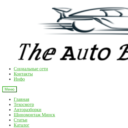
Перейти
Перейти
к
к
навигации
содержимому
Cоциальные сети
Контакты
Инфо
Меню
Главная
Техосмотр
Авторазборки
Шиномонтаж Минск
Статьи
Каталог