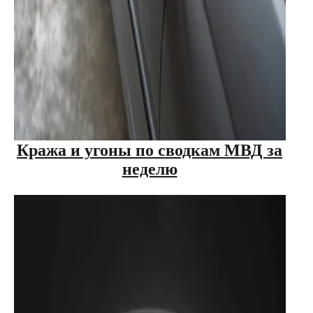
Кража и угоны по сводкам МВД за
неделю