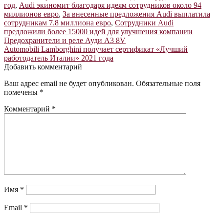
год
,
Audi экиномит благодаря идеям сотрудников около 94
миллионов евро
,
За внесенные предложения Audi выплатила
сотрудникам 7.8 миллиона евро
,
Сотрудники Audi
предложили более 15000 идей для улучшения компании
Навигация
Предыдущая
Предохранители и реле Ауди А3 8V
запись:
Следующая
Automobili Lamborghini получает сертификат «Лучший
по
запись:
работодатель Италии» 2021 года
записям
Добавить комментарий
Ваш адрес email не будет опубликован.
Обязательные поля
помечены
*
Комментарий
*
Имя
*
Email
*