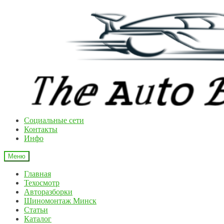
Перейти
Перейти
к
к
навигации
содержимому
Cоциальные сети
Контакты
Инфо
Меню
Главная
Техосмотр
Авторазборки
Шиномонтаж Минск
Статьи
Каталог