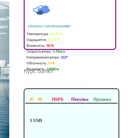
облачно с прояснениями
Температура :
13.97 °C
Ощущается:
13.77 °C
Влажность :
90 %
Скорость ветра :
3.58 м/c
Направление ветра :
313°
Облачность :
53%
Видимость :
10000 м
Курс Валют
07 . 08
НБРБ
Покупка
Продажа
1 USD