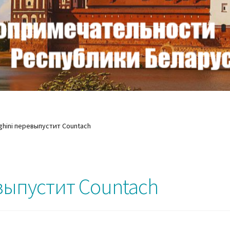
hini перевыпустит Countach
выпустит Countach