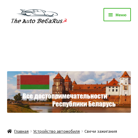
Перейти
Перейти
Меню
к
к
навигации
содержимому
Главная
Техосмотр
Авторазборки
Шиномонтаж Минск
Статьи
Каталог
Главная
Устройство автомобиля
Свечи зажигания