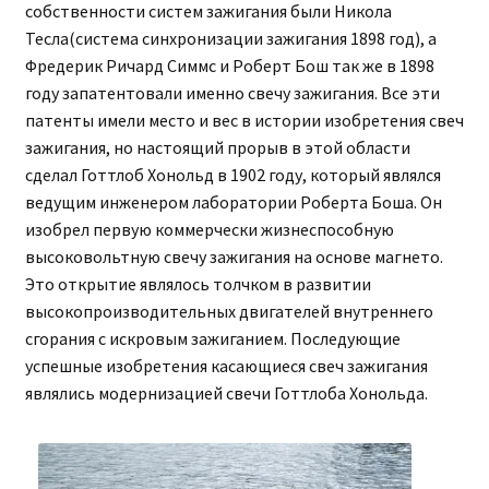
собственности систем зажигания были Никола
Тесла(система синхронизации зажигания 1898 год), а
Фредерик Ричард Симмс и Роберт Бош так же в 1898
году запатентовали именно свечу зажигания. Все эти
патенты имели место и вес в истории изобретения свеч
зажигания, но настоящий прорыв в этой области
сделал Готтлоб Хонольд в 1902 году, который являлся
ведущим инженером лаборатории Роберта Боша. Он
изобрел первую коммерчески жизнеспособную
высоковольтную свечу зажигания на основе магнето.
Это открытие являлось толчком в развитии
высокопроизводительных двигателей внутреннего
сгорания с искровым зажиганием. Последующие
успешные изобретения касающиеся свеч зажигания
являлись модернизацией свечи Готтлоба Хонольда.